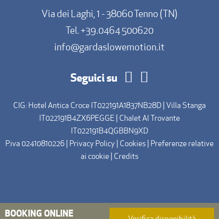
10:00
Via dei Laghi, 1 - 38060 Tenno (TN)
Tel.
+39.0464 500620
info@gardaslowemotion.it
Seguici su
CIG: Hotel Antica Croce IT022191A1837NB28D | Villa Stanga
IT022191B4ZX6PEGGE | Chalet Al Trovante
IT022191B4QGBBN9XD
P.iva 02410810226 |
Privacy Policy
|
Cookies
|
Preferenze relative
ai cookie
|
Credits
BOOKING ONLINE
Verifica disponibilità