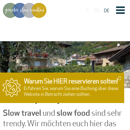
IT
EN
DE
Warum Sie HIER reservieren solten!
Erfahren Sie, warum Sie eine Buchung über diese
Website in Betracht ziehen sollten.
Slow Hospitality
Slow travel
slow food
und
sind sehr
trendy. Wir möchten euch hier das
15:00